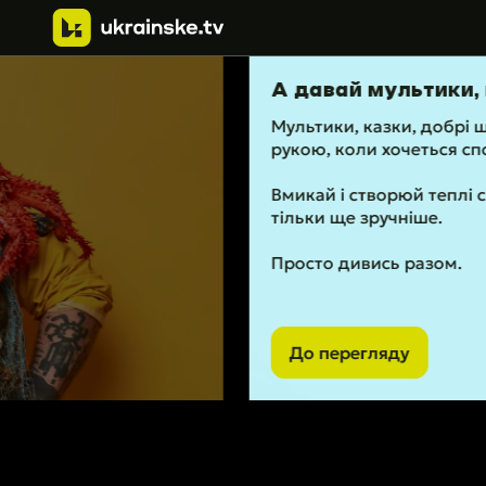
А давай мультики, поки мама...
Мультики, казки, добрі шоу і веселі сері
рукою, коли хочеться спокійного вечо
Вмикай і створюй теплі сімейні моменти
тільки ще зручніше.
Просто дивись разом.
До перегляду