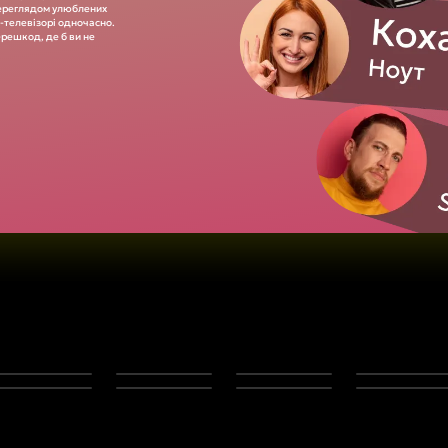
переглядом улюблених
т-телевізорі одночасно.
ерешкод, де б ви не