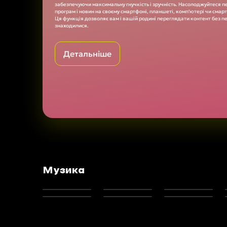
забезпечуючи максимальну гнучкість і зручність. Насолоджуйтеся 
програм і новин на своєму смартфоні, планшеті, комп'ютері чи смар
Ця функція дозволяє вам і вашій родині переглядати контент без п
знаходилися.
Детальніше
Музика