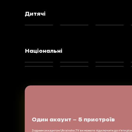
Дитячі
Національні
Один акаунт — 5 пристроїв
З одним аккаунтом Ukrainske.TV ви можете підключити до п'яти різн