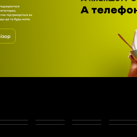
олоджуватися
мп'ютерах,
ток підтримується як
удь-де та будь-коли.
ізор