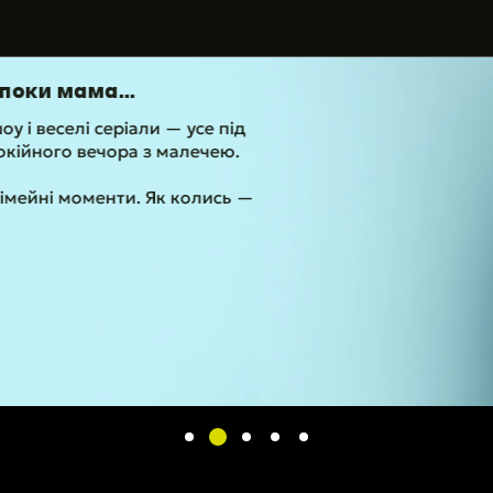
али — усе під
ра з малечею.
. Як колись —