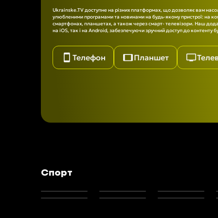
Ukrainske.TV доступне на різних платформах, що дозволяє вам нас
улюбленими програмами та новинами на будь-якому пристрої: на ко
смартфонах, планшетах, а також через смарт- телевізори. Наш дода
на iOS, так і на Android, забезпечуючи зручний доступ до контенту б
Телефон
Планшет
Телев
Спорт