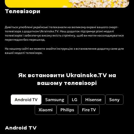
Телевізори
Дивіться улюблені українські телеканали на великому екрані вашого смарт-
телевізора з додатком Ukrainske.TV. Наш додаток підтримує різні моделі
телевізорів і забезпечує високу якість стрімінгу, щоб ви могли насолоджуватися
переглядом без перешкод.
На нашому сайті ви можете знайти інструкцію з встановлення додатку саме для
вашої моделі телевізора.
Як встановити Ukrainske.TV на
вашому телевізорі
Android TV
Samsung
LG
Hisense
Sony
Xiaomi
Philips
Fire TV
Android TV