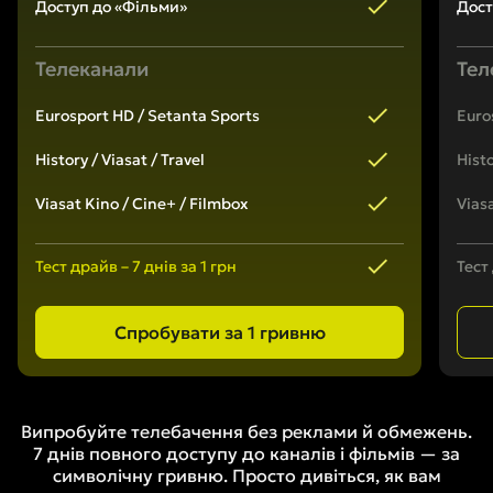
Доступ до «Фільми»
Дост
Телеканали
Тел
Eurosport HD / Setanta Sports
Euro
History / Viasat / Travel
Histo
Viasat Kino / Cine+ / Filmbox
Vias
Тест драйв – 7 днів за 1 грн
Тест 
Спробувати за 1 гривню
Випробуйте телебачення без реклами й обмежень.
7 днів повного доступу до каналів і
фільмів — за
символічну гривню. Просто дивіться, як вам