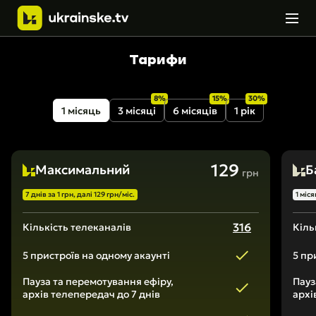
Тарифи
8%
15%
30%
1 місяць
3 місяці
6 місяців
1 рік
129
Максимальний
Б
грн
7 днів за 1 грн, далі 129 грн/міс.
1 міс
316
Кількість телеканалів
Кіль
5 пристроїв на одному акаунті
5 пр
Пауза та перемотування ефіру,
Пауз
архів телепередач до 7 днів
архі