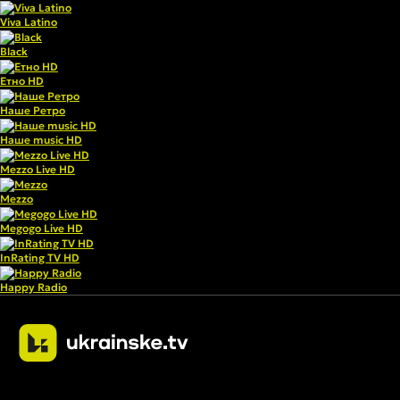
Viva Latino
Black
Етно HD
Наше Ретро
Наше music HD
Mezzo Live HD
Mezzo
Megogo Live HD
InRating TV HD
Happy Radio