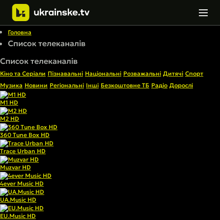
Головна
Список телеканалів
Список телеканалів
Кіно та Серіали
Пізнавальні
Національні
Розважальні
Дитячі
Спорт
Музика
Новини
Регіональні
Інші
Безкоштовне ТБ
Радіо
Дорослі
M1 HD
M2 HD
360 Tune Box HD
Trace Urban HD
Muzvar HD
4ever Music HD
UA.Music HD
EU.Music HD